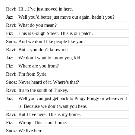
Ravi:
Hi…I’ve just moved in here.
Jaz:
Well you’d better just move out again, hadn’t you?
Ravi:
What do you mean?
Fiz:
This is Gough Street. This is our patch.
Snoz:
And we don’t like people like you.
Ravi:
But…you don’t know me.
Jaz:
We don’t want to know you, kid.
Fiz:
Where are you from?
Ravi:
I’m from Syria.
Snoz:
Never heard of it. Where’s that?
Ravi:
It’s to the south of Turkey.
Jaz:
Well you can just get back to Pingy Pongy or wherever it
is. Because we don’t want you here.
Ravi:
But I live here. This is my home.
Fiz:
Wrong. This is our home.
Snoz:
We live here.