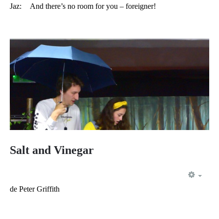
Jaz:
And there’s no room for you – foreigner!
Salt and Vinegar
EMP
de Peter Griffith