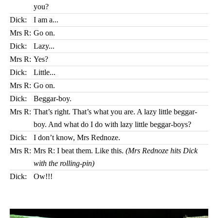
you?
Dick:
I am a...
Mrs R:
Go on.
Dick:
Lazy...
Mrs R:
Yes?
Dick:
Little...
Mrs R:
Go on.
Dick:
Beggar-boy.
Mrs R:
That’s right. That’s what you are. A lazy little beggar-
boy. And what do I do with lazy little beggar-boys?
Dick:
I don’t know, Mrs Rednoze.
Mrs R:
Mrs R: I beat them. Like this.
(Mrs Rednoze hits Dick
with the rolling-pin)
Dick:
Ow!!!