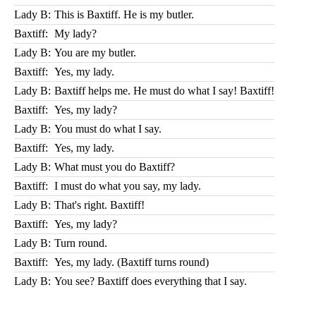
Lady B:
This is Baxtiff. He is my butler.
Baxtiff:
My lady?
Lady B:
You are my butler.
Baxtiff:
Yes, my lady.
Lady B:
Baxtiff helps me. He must do what I say! Baxtiff!
Baxtiff:
Yes, my lady?
Lady B:
You must do what I say.
Baxtiff:
Yes, my lady.
Lady B:
What must you do Baxtiff?
Baxtiff:
I must do what you say, my lady.
Lady B:
That's right. Baxtiff!
Baxtiff:
Yes, my lady?
Lady B:
Turn round.
Baxtiff:
Yes, my lady. (Baxtiff turns round)
Lady B:
You see? Baxtiff does everything that I say.