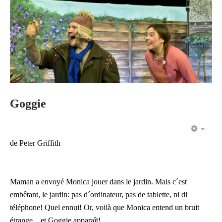
Goggie
EMP
de Peter Griffith
Maman a envoyé Monica jouer dans le jardin. Mais c´est
embêtant, le jardin: pas d´ordinateur, pas de tablette, ni di
téléphone! Quel ennui! Or, voilà que Monica entend un bruit
étrange... et Goggie apparaît!