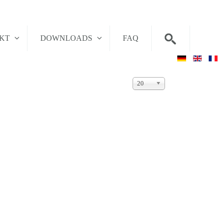
AKT
DOWNLOADS
FAQ
Anzeige
20
#