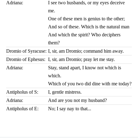
Adriana:
I see two husbands, or my eyes deceive
me.
One of these men is genius to the other;
And so of these. Which is the natural man
And which the spirit? Who deciphers
them?
Dromio of Syracuse:
I, sir, am Dromio; command him away.
Dromio of Ephesus:
I, sir, am Dromio; pray let me stay.
Adriana:
Stay, stand apart, I know not which is
which.
Which of you two did dine with me today?
Antipholus of S:
I, gentle mistress.
Adriana:
And are you not my husband?
Antipholus of E:
No; I say nay to that...