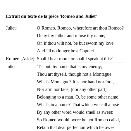
Extrait du texte de la pièce 'Romeo and Juliet'
Juliet:
O Romeo, Romeo, wherefore art thou Romeo?
Deny thy father and refuse thy name;
Or, if thou wilt not, be but sworn my love,
And I'll no longer be a Capulet.
Romeo [Aside]:
Shall I hear more, or shall I speak at this?
Juliet:
'Tis but thy name that is my enemy;
Thou art thyself, though not a Montague.
What's Montague? It is nor hand nor foot,
Nor arm nor face, [nor any other part]
Belonging to a man. O, be some other name!
What's in a name? That which we call a rose
By any other word would smell as sweet;
So Romeo would, were he not Romeo call'd,
Retain that dear perfection which he owes