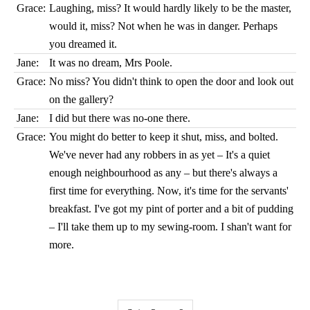
Grace:
Laughing, miss? It would hardly likely to be the master,
would it, miss? Not when he was in danger. Perhaps
you dreamed it.
Jane:
It was no dream, Mrs Poole.
Grace:
No miss? You didn't think to open the door and look out
on the gallery?
Jane:
I did but there was no-one there.
Grace:
You might do better to keep it shut, miss, and bolted.
We've never had any robbers in as yet – It's a quiet
enough neighbourhood as any – but there's always a
first time for everything. Now, it's time for the servants'
breakfast. I've got my pint of porter and a bit of pudding
– I'll take them up to my sewing-room. I shan't want for
more.