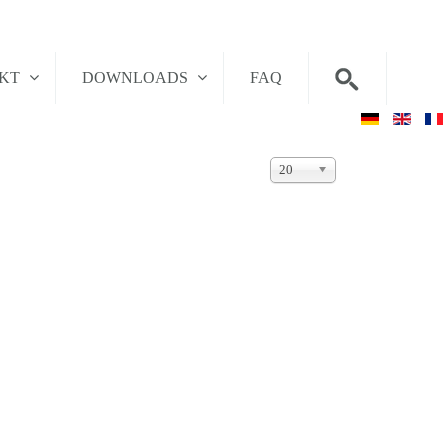
AKT
DOWNLOADS
FAQ
Anzeige
20
#