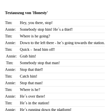
Textauszug von 'Honesty'
Tim:
Hey, you there, stop!
Annie:
Somebody stop him! He´s a thief!
Tim:
Where is he going?
Annie:
Down to the left there - he´s going towards the station.
Tim:
Quick - head him off!
Annie:
Grab him!
Tim:
Somebody stop that man!
Annie:
Stop that thief!
Tim:
Catch him!
Annie:
Stop that man!
Tim:
Where is he?
Annie:
He´s over there!
Tim:
He´s in the station!
Annie:
He´s running down the platform!