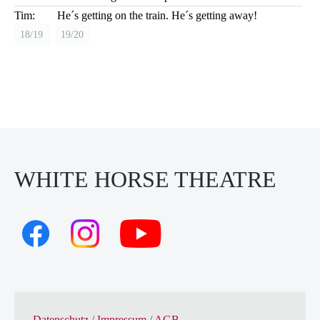
Tim:
He´s getting on the train. He´s getting away!
18/19
19/20
WHITE HORSE THEATRE
Datenschutz
/
Impressum
/
AGB