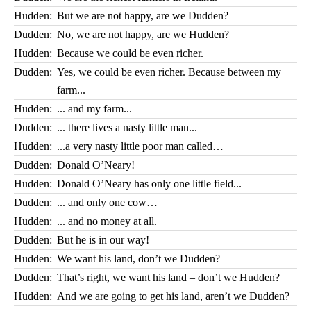
Hudden:
But we are not happy, are we Dudden?
Dudden:
No, we are not happy, are we Hudden?
Hudden:
Because we could be even richer.
Dudden:
Yes, we could be even richer. Because between my
farm...
Hudden:
... and my farm...
Dudden:
... there lives a nasty little man...
Hudden:
...a very nasty little poor man called…
Dudden:
Donald O’Neary!
Hudden:
Donald O’Neary has only one little field...
Dudden:
... and only one cow…
Hudden:
... and no money at all.
Dudden:
But he is in our way!
Hudden:
We want his land, don’t we Dudden?
Dudden:
That’s right, we want his land – don’t we Hudden?
Hudden:
And we are going to get his land, aren’t we Dudden?