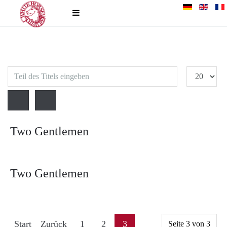
Teil
Anzeige
des
#
Titels
eingeben
Two Gentlemen
Two Gentlemen
Start
Zurück
1
2
3
Seite 3 von 3