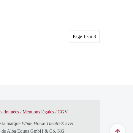
Page 1 sur 3
es données
/
Mentions légales
/
CGV
de la marque
White Horse Theatre®
avec
n de
Alba Equus GmbH & Co. KG